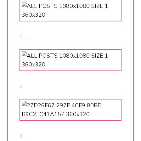
,
,
,