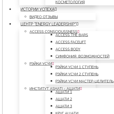
КОСМЕТОЛОГИЯ
ИСТОРИИ УСПЕХА
ВИДЕО ОТЗЫВЫ
ЦЕНТР “ENERGY LEADERSHIP”
ACCESS CONSCIOUSSNESS
ACCESS THE BARS
ACCESS FACELIFT
ACCESS BODY
CИМФОНИЯ ВОЗМОЖНОСТЕЙ
РЭЙКИ УСУИ
РЭЙКИ УСУИ 1 СТУПЕНЬ
РЭЙКИ УСУИ 2 СТУПЕНЬ
РЭЙКИ УСУИ МАСТЕР-ЦЕЛИТЕЛЬ
ИНСТИТУТ ASHATI – АШАТИ
АШАТИ 1
АШАТИ 2
АШАТИ 3
КРУГ АШАТИ