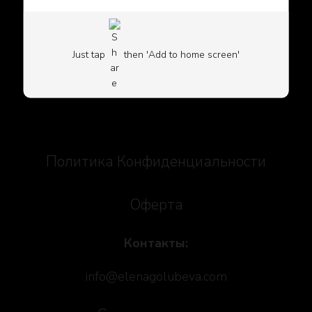
Бизнес сайт Елены Голубевой
Just tap
then 'Add to home screen'
Social icons
Политика Конфиденциальности
Оферта
Контакты:
info@elenagolubeva.com