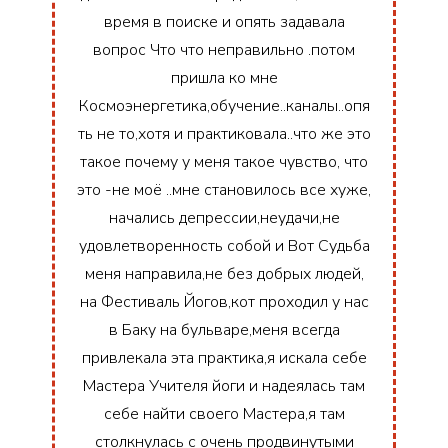
время в поиске и опять задавала
вопрос Что что неправильно .потом
пришла ко мне
Космоэнергетика,обучение..каналы..опя
ть не то,хотя и практиковала..что же это
такое почему у меня такое чувство, что
это -не моё ..мне становилось все хуже,
начались депрессии,неудачи,не
удовлетворенность собой и Вот Судьба
меня направила,не без добрых людей,
на Фестиваль Йогов,кот проходил у нас
в Баку на бульваре,меня всегда
привлекала эта практика,я искала себе
Мастера Учителя йоги и надеялась там
себе найти своего Мастера,я там
столкнулась с очень продвинутыми