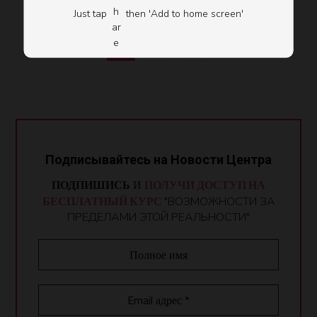
Just tap
then 'Add to home screen'
1
2
Подписывайтесь на Новости Центра
ПОДПИШИСЬ
И
ПОЛУЧИ ДОСТУП НА
БЕСПЛАТНЫЙ КУРС
"ВОЗМОЖНОСТИ ЗА
ПРЕДЕЛАМИ ЭТОЙ РЕАЛЬНОСТИ"