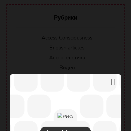
Рубрики
Access Consciousness
English articles
Астрогенетика
Видео
Духовные Путешествия
Истории Успеха
Конференции
Коучинг
Лидерство
Саморазвитие