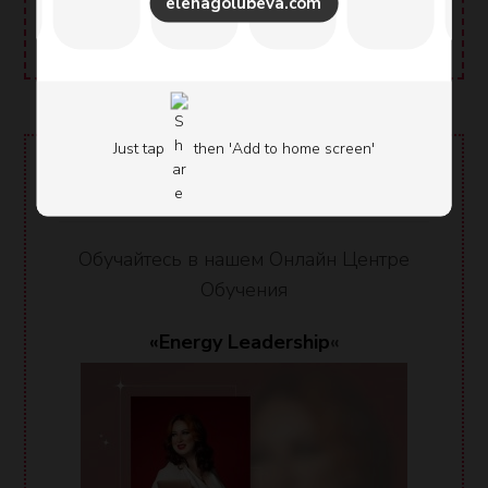
elenagolubeva.com
Целительство
Бизнес сайт Елены Голубевой
Just tap
then 'Add to home screen'
ОНЛАЙН ЦЕНТР ОБУЧЕНИЯ
Обучайтесь в нашем Онлайн Центре
Обучения
«Energy Leadership
«