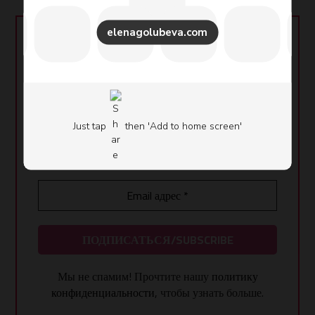
elenagolubeva.com
Подписывайтесь на Новости Центра
ПОДПИШИСЬ
И
ПОЛУЧИ ДОСТУП НА
БЕСПЛАТНЫЙ КУРС
Бизнес сайт Елены Голубевой
"ВОЗМОЖНОСТИ ЗА
ПРЕДЕЛАМИ ЭТОЙ РЕАЛЬНОСТИ"
Just tap
then 'Add to home screen'
Мы не спамим! Прочтите нашу
политику
конфиденциальности
, чтобы узнать больше.