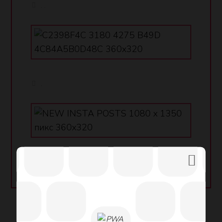
,
,
,
,