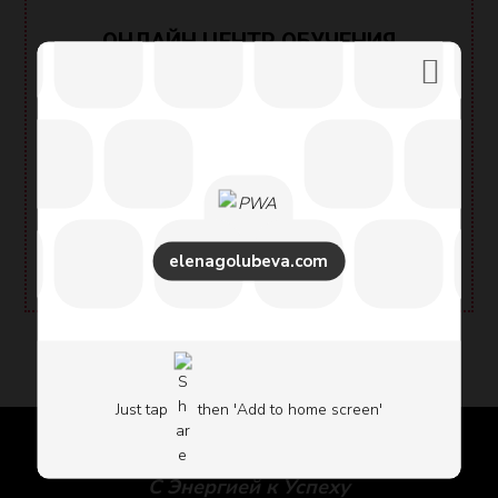
ОНЛАЙН ЦЕНТР ОБУЧЕНИЯ
Обучайтесь в нашем Онлайн Центре
Обучения
«Energy Leadership
«
elenagolubeva.com
Бизнес сайт Елены Голубевой
Just tap
then 'Add to home screen'
Энергетическое Лидерство
С Энергией к Успеху