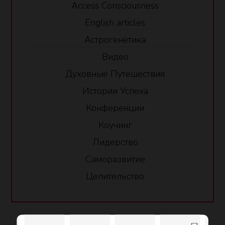
Access Consciousness
English articles
Астрогенетика
Видео
Духовные Путешествия
Истории Успеха
Конференции
Коучинг
Лидерство
Саморазвитие
Целительство