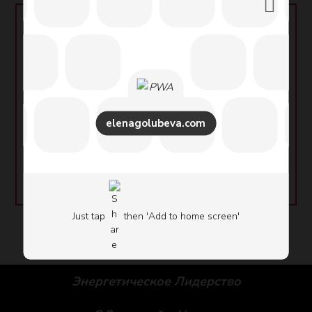
ОНЛАЙН ЦЕНТР ОБУЧЕНИЯ
Обучайтесь в нашем Онлайн Центре
Обучения
elenagolubeva.com
«Energy Leadership
«
Бизнес сайт Елены Голубевой
Just tap
then 'Add to home screen'
Энергетическое Лидерство