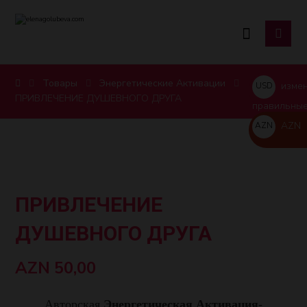
Товары
Энергетические Активации
измен
USD
ПРИВЛЕЧЕНИЕ ДУШЕВНОГО ДРУГА
$
правильные
AZN
AZN
AZN
ПРИВЛЕЧЕНИЕ
ДУШЕВНОГО ДРУГА
AZN
50,00
Авторская
Энергетическая Активация-