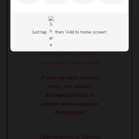
находиться в вашем
пространстве
Бизнес сайт Елены Голубевой
Возвратится Женская
Наполненность
Just tap
then 'Add to home screen'
Где бы вы ни находились,
вы будете привлекать
необходимых людей и
энергию в свою жизнь
И это не весь список
того, что может
активизировать в
вашей жизнь данная
Активация!
Длительность Записи