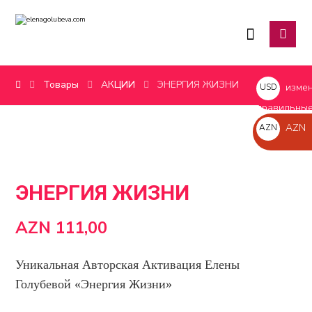
Товары
АКЦИИ
ЭНЕРГИЯ ЖИЗНИ
измен
USD
$
правильные
AZN
AZN
AZN
ЭНЕРГИЯ ЖИЗНИ
AZN
111,00
Уникальная Авторская Активация Елены
Голубевой «Энергия Жизни»