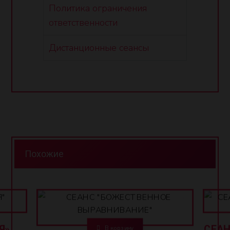
Политика ограничения
ответственности
Дистанционные сеансы
Похожие
20,00
AZN
120,00
Я»
СЕАН
В корзину