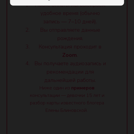
После оплаты мы выбираем
удобное время (обычно
запись — 7–10 дней).
Вы отправляете данные
рождения.
Консультация проходит в
Zoom
.
Вы получаете аудиозапись и
рекомендации для
дальнейшей работы.
Ниже один из
примеров
консультации — девочки 15 лет и
разбор карты известного блогера
Елены Блиновской.