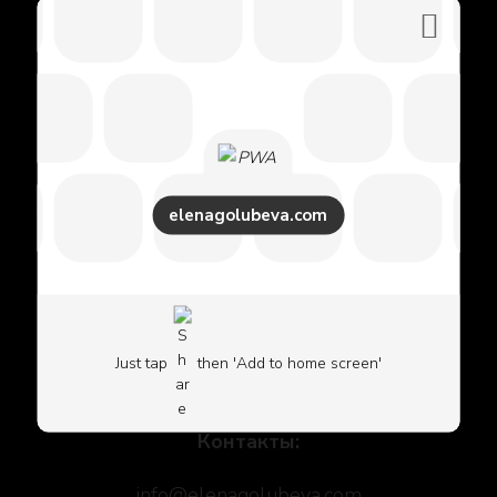
Social icons
elenagolubeva.com
Политика Конфиденциальности
Бизнес сайт Елены Голубевой
Just tap
then 'Add to home screen'
Оферта
Контакты:
info@elenagolubeva.com