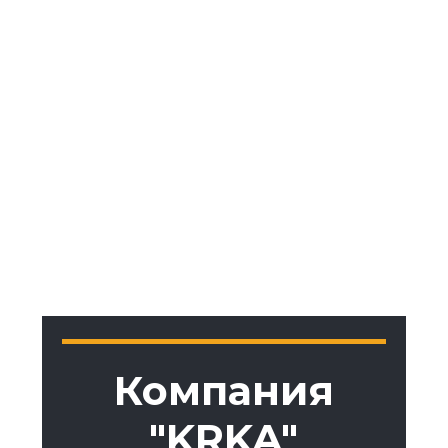
ЭНЕРГИЕЙ
2-часовой воркшоп для торговых
представителей и менеджеров среднего и
высшего звена
Компания
"KRKA"